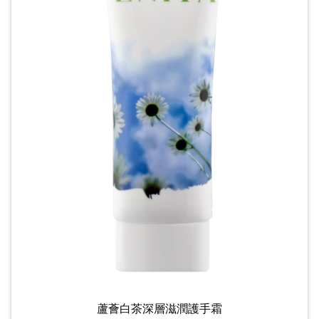
蘆薈白茶深層滋潤護手霜