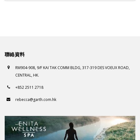
聯絡資料
RM904-908, 9/F KAI TAK COMM BLDG, 317-319 DES VOEUX ROAD,
CENTRAL, HK.
+852 2511 2718
rebecca@garth.com.hk