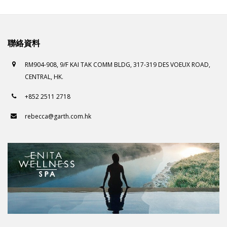
聯絡資料
RM904-908, 9/F KAI TAK COMM BLDG, 317-319 DES VOEUX ROAD,
CENTRAL, HK.
+852 2511 2718
rebecca@garth.com.hk