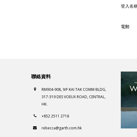
登入名
電郵
聯絡資料
RM904-908, 9/F KAI TAK COMM BLDG,
317-319 DES VOEUX ROAD, CENTRAL,
HK.
+852 2511 2718
rebecca@garth.com.hk